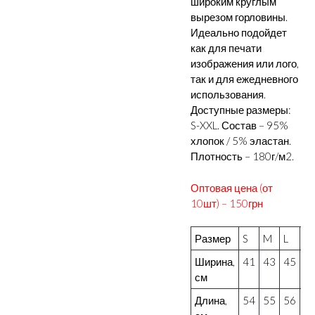
широким круглым
вырезом горловины.
Идеально подойдет
как для печати
изображения или лого,
так и для ежедневного
использования.
Доступные размеры:
S-XXL. Состав – 95%
хлопок / 5% эластан.
Плотность – 180г/м2.
Оптовая цена (от
10шт) – 150грн
Размер
S
M
L
XL
Ширина,
41
43
45
4
см
Длина,
54
55
56
5