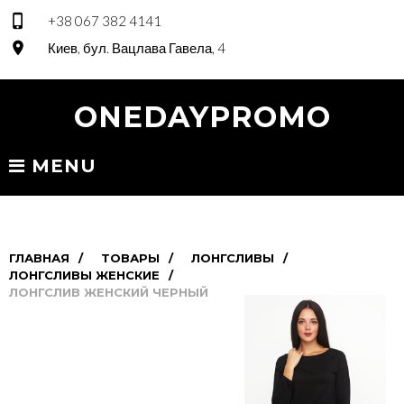
S
phone_iphonee
+38 067 382 4141
k
placee
Киев, бул. Вацлава Гавела, 4
i
p
t
ONEDAYPROMO
o
c
o
MENU
n
t
e
n
t
ГЛАВНАЯ
ТОВАРЫ
ЛОНГСЛИВЫ
ЛОНГСЛИВЫ ЖЕНСКИЕ
ЛОНГСЛИВ ЖЕНСКИЙ ЧЕРНЫЙ